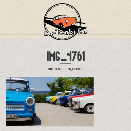
IMG_4761
2019.01.15.
//
GTG_ADMIN
//