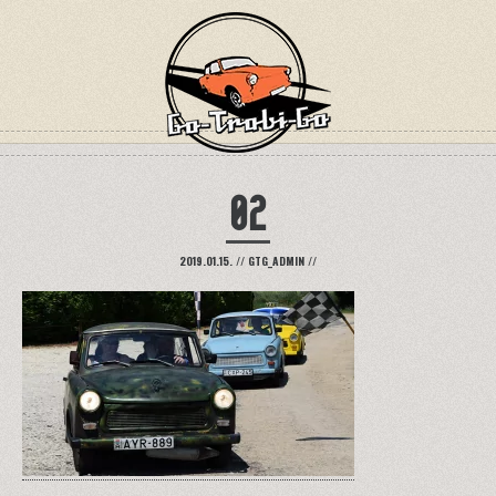
02
2019.01.15.
//
GTG_ADMIN
//