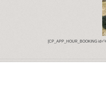
[CP_APP_HOUR_BOOKING id=”4