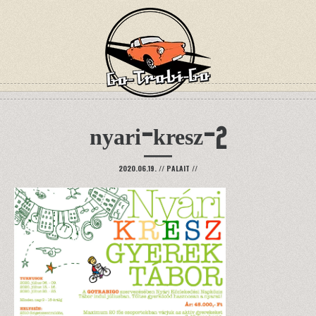
nyari-kresz-2
2020.06.19.
//
PALAIT
//